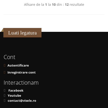
Afisare de la
1
la
10
din :
12
rezultate
Luati legatura
Cont
Autentificare
Inregirstrare cont
Interactionam
Facebook
Youtube
contact@visele.ro